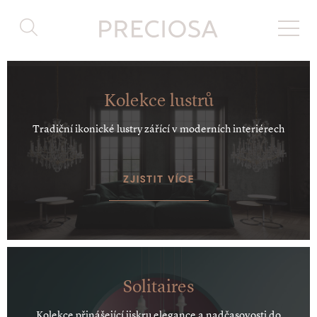
Kolekce lustrů
Tradiční ikonické lustry zářící v moderních interiérech
ZJISTIT VÍCE
Solitaires
Kolekce přinášející jiskru elegance a nadčasovosti do